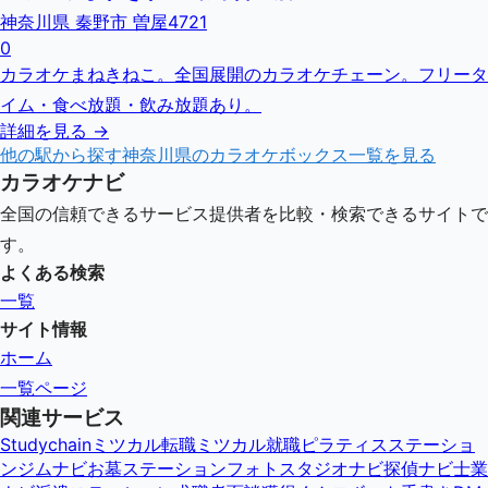
神奈川県 秦野市 曽屋4721
0
カラオケまねきねこ。全国展開のカラオケチェーン。フリータ
イム・食べ放題・飲み放題あり。
詳細を見る →
他の駅から探す
神奈川県
のカラオケボックス一覧を見る
カラオケナビ
全国の信頼できるサービス提供者を比較・検索できるサイトで
す。
よくある検索
一覧
サイト情報
ホーム
一覧ページ
関連サービス
Studychain
ミツカル転職
ミツカル就職
ピラティスステーショ
ン
ジムナビ
お墓ステーション
フォトスタジオナビ
探偵ナビ
士業