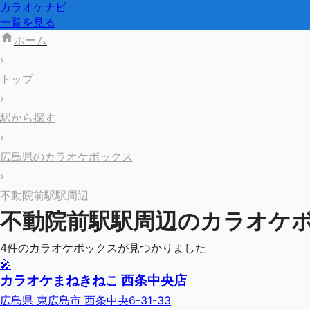
カラオケナビ
一覧を見る
ホーム
›
トップ
›
駅から探す
›
広島県のカラオケボックス
›
不動院前駅駅周辺
不動院前駅
駅周辺のカラオケ
4
件のカラオケボックスが見つかりました
🎤
カラオケまねきねこ 西条中央店
広島県 東広島市 西条中央6-31-33