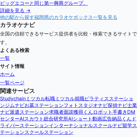
ビッグエコーと同じ第一興商グループ。
詳細を見る →
他の駅から探す
福岡県
のカラオケボックス一覧を見る
カラオケナビ
全国の信頼できるサービス提供者を比較・検索できるサイトで
す。
よくある検索
一覧
サイト情報
ホーム
一覧ページ
関連サービス
Studychain
ミツカル転職
ミツカル就職
ピラティスステーショ
ン
ジムナビ
お墓ステーション
フォトスタジオナビ
探偵ナビ
士業
ナビ
派遣ステーション
求職者面談獲得くん
ロボット手書きDM
センター
AIスカウト総合研究所
AIショート動画広告納品くん
ド
ライバーステーション
インターナショナルスクールナビ
留学ス
テーション
スクールステーション