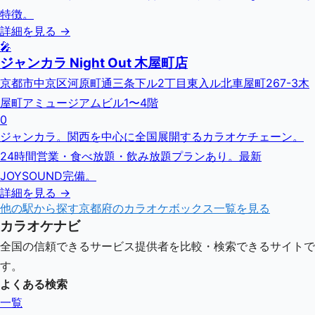
特徴。
詳細を見る →
🎤
ジャンカラ Night Out 木屋町店
京都市中京区河原町通三条下ル2丁目東入ル北車屋町267-3木
屋町アミュージアムビル1〜4階
0
ジャンカラ。関西を中心に全国展開するカラオケチェーン。
24時間営業・食べ放題・飲み放題プランあり。最新
JOYSOUND完備。
詳細を見る →
他の駅から探す
京都府
のカラオケボックス一覧を見る
カラオケナビ
全国の信頼できるサービス提供者を比較・検索できるサイトで
す。
よくある検索
一覧