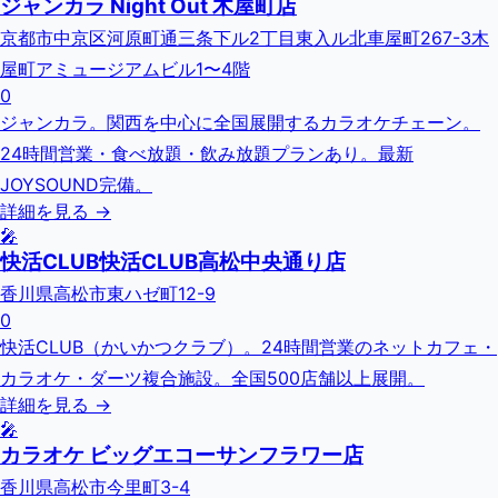
ジャンカラ Night Out 木屋町店
京都市中京区河原町通三条下ル2丁目東入ル北車屋町267-3木
屋町アミュージアムビル1〜4階
0
ジャンカラ。関西を中心に全国展開するカラオケチェーン。
24時間営業・食べ放題・飲み放題プランあり。最新
JOYSOUND完備。
詳細を見る →
🎤
快活CLUB快活CLUB高松中央通り店
香川県高松市東ハゼ町12-9
0
快活CLUB（かいかつクラブ）。24時間営業のネットカフェ・
カラオケ・ダーツ複合施設。全国500店舗以上展開。
詳細を見る →
🎤
カラオケ ビッグエコーサンフラワー店
香川県高松市今里町3-4