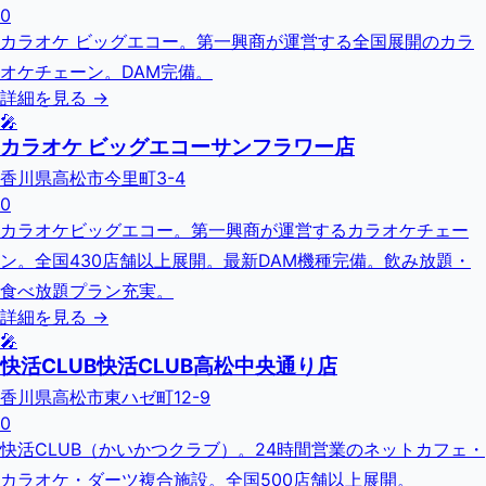
0
カラオケ ビッグエコー。第一興商が運営する全国展開のカラ
オケチェーン。DAM完備。
詳細を見る →
🎤
カラオケ ビッグエコーサンフラワー店
香川県高松市今里町3-4
0
カラオケビッグエコー。第一興商が運営するカラオケチェー
ン。全国430店舗以上展開。最新DAM機種完備。飲み放題・
食べ放題プラン充実。
詳細を見る →
🎤
快活CLUB快活CLUB高松中央通り店
香川県高松市東ハゼ町12-9
0
快活CLUB（かいかつクラブ）。24時間営業のネットカフェ・
カラオケ・ダーツ複合施設。全国500店舗以上展開。