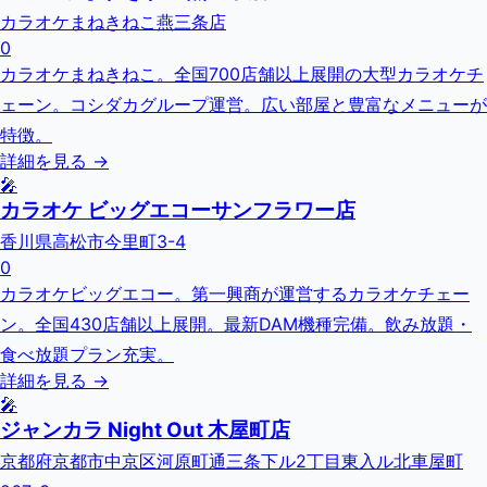
カラオケまねきねこ燕三条店
0
カラオケまねきねこ。全国700店舗以上展開の大型カラオケチ
ェーン。コシダカグループ運営。広い部屋と豊富なメニューが
特徴。
詳細を見る →
🎤
カラオケ ビッグエコーサンフラワー店
香川県高松市今里町3-4
0
カラオケビッグエコー。第一興商が運営するカラオケチェー
ン。全国430店舗以上展開。最新DAM機種完備。飲み放題・
食べ放題プラン充実。
詳細を見る →
🎤
ジャンカラ Night Out 木屋町店
京都府京都市中京区河原町通三条下ル2丁目東入ル北車屋町