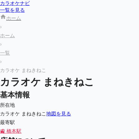
カラオケナビ
一覧を見る
ホーム
›
ホーム
›
一覧
›
カラオケ まねきねこ
カラオケ まねきねこ
基本情報
所在地
カラオケ まねきねこ
地図を見る
最寄駅
🚉
橋本駅