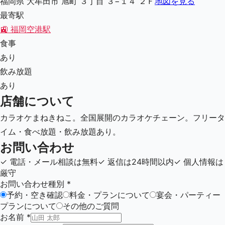
福岡県 大牟田市 旭町 ３丁目 ３−１４ ２Ｆ
地図を見る
最寄駅
🚉
福岡空港駅
食事
あり
飲み放題
あり
店舗について
カラオケまねきねこ。全国展開のカラオケチェーン。フリータ
イム・食べ放題・飲み放題あり。
お問い合わせ
✓
電話・メール相談は無料
✓
返信は24時間以内
✓
個人情報は
厳守
お問い合わせ種別
*
予約・空き確認
料金・プランについて
宴会・パーティー
プランについて
その他のご質問
お名前
*