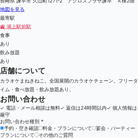
長崎県 諫早市 久山町1271-2 アクロスプラザ諫早 Ａ棟2階
地図を見る
最寄駅
🚉
浦上駅前駅
食事
あり
飲み放題
あり
店舗について
カラオケまねきねこ。全国展開のカラオケチェーン。フリータ
イム・食べ放題・飲み放題あり。
お問い合わせ
✓
電話・メール相談は無料
✓
返信は24時間以内
✓
個人情報は
厳守
お問い合わせ種別
*
予約・空き確認
料金・プランについて
宴会・パーティー
プランについて
その他のご質問