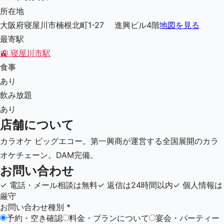
所在地
大阪府寝屋川市楠根北町1-27 進興ビル4階
地図を見る
最寄駅
🚉
寝屋川市駅
食事
あり
飲み放題
あり
店舗について
カラオケ ビッグエコー。第一興商が運営する全国展開のカラ
オケチェーン。DAM完備。
お問い合わせ
✓
電話・メール相談は無料
✓
返信は24時間以内
✓
個人情報は
厳守
お問い合わせ種別
*
予約・空き確認
料金・プランについて
宴会・パーティー