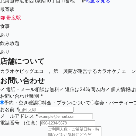
北海道帯広市西1条南10丁目11番地 1F
地図を見る
最寄駅
🚉
帯広駅
食事
あり
飲み放題
あり
店舗について
カラオケビッグエコー。第一興商が運営するカラオケチェーン
お問い合わせ
✓
電話・メール相談は無料
✓
返信は24時間以内
✓
個人情報は
お問い合わせ種別
*
予約・空き確認
料金・プランについて
宴会・パーティー
お名前
*
メールアドレス
*
電話番号
（任意）