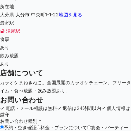
所在地
大分県 大分市 中央町1-1-22
地図を見る
最寄駅
🚉
滝尾駅
食事
あり
飲み放題
あり
店舗について
カラオケまねきねこ。全国展開のカラオケチェーン。フリータ
イム・食べ放題・飲み放題あり。
お問い合わせ
✓
電話・メール相談は無料
✓
返信は24時間以内
✓
個人情報は
厳守
お問い合わせ種別
*
予約・空き確認
料金・プランについて
宴会・パーティー