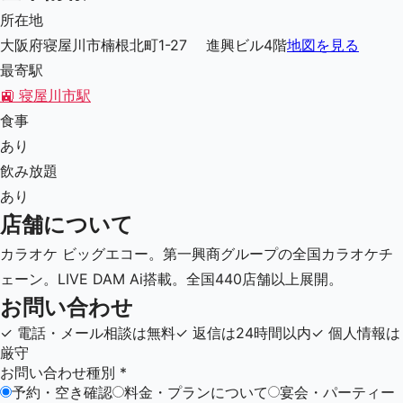
所在地
大阪府寝屋川市楠根北町1-27 進興ビル4階
地図を見る
最寄駅
🚉
寝屋川市駅
食事
あり
飲み放題
あり
店舗について
カラオケ ビッグエコー。第一興商グループの全国カラオケチ
ェーン。LIVE DAM Ai搭載。全国440店舗以上展開。
お問い合わせ
✓
電話・メール相談は無料
✓
返信は24時間以内
✓
個人情報は
厳守
お問い合わせ種別
*
予約・空き確認
料金・プランについて
宴会・パーティー