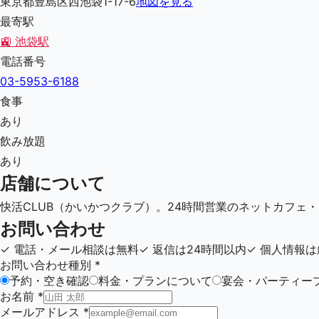
東京都豊島区西池袋1-17-6
地図を見る
最寄駅
🚉
池袋駅
電話番号
03-5953-6188
食事
あり
飲み放題
あり
店舗について
快活CLUB（かいかつクラブ）。24時間営業のネットカフェ
お問い合わせ
✓
電話・メール相談は無料
✓
返信は24時間以内
✓
個人情報は
お問い合わせ種別
*
予約・空き確認
料金・プランについて
宴会・パーティー
お名前
*
メールアドレス
*