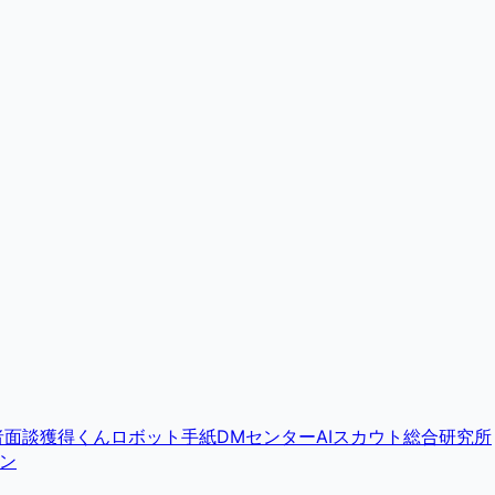
者面談獲得くん
ロボット手紙DMセンター
AIスカウト総合研究所
ン