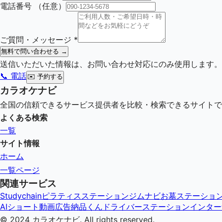
電話番号
（任意）
ご質問・メッセージ
*
無料で問い合わせる →
送信いただいた情報は、お問い合わせ対応にのみ使用します。
📞 電話
✉️
予約する
カラオケナビ
全国の信頼できるサービス提供者を比較・検索できるサイトで
よくある検索
一覧
サイト情報
ホーム
一覧ページ
関連サービス
Studychain
ピラティスステーション
ジムナビ
お墓ステーショ
AIショート動画広告納品くん
ドライバーステーション
インター
© 2024
カラオケナビ
. All rights reserved.