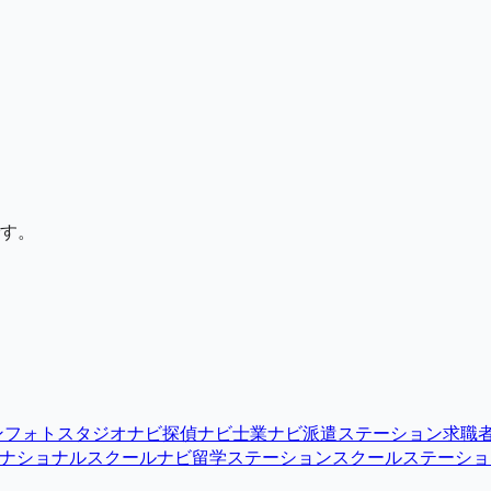
す。
ン
フォトスタジオナビ
探偵ナビ
士業ナビ
派遣ステーション
求職
ナショナルスクールナビ
留学ステーション
スクールステーショ