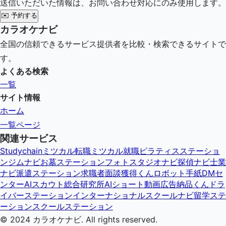
送信いただいた情報は、お問い合わせ対応にのみ使用します。
✉️
予約する
カラオケナビ
全国の信頼できるサービス提供者を比較・検索できるサイトで
す。
よくある検索
一覧
サイト情報
ホーム
一覧ページ
関連サービス
Studychain
ミツカル転職
ミツカル就職
ピラティスステーショ
ン
ジムナビ
お墓ステーション
フォトスタジオナビ
探偵ナビ
士業
ナビ
派遣ステーション
求職者面談獲得くん
ロボット手紙DMセ
ンター
AIスカウト総合研究所
AIショート動画広告納品くん
ドラ
イバーステーション
インターナショナルスクールナビ
留学ステ
ーション
スクールステーション
© 2024
カラオケナビ
. All rights reserved.