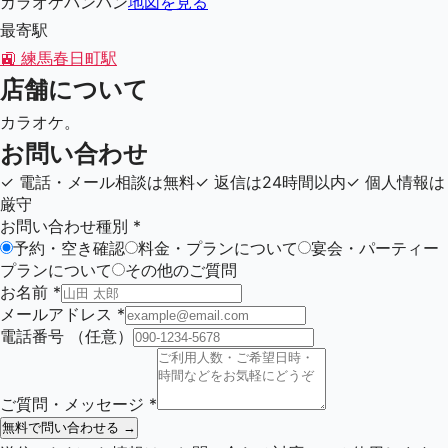
カラオケバンバン
地図を見る
最寄駅
🚉
練馬春日町駅
店舗について
カラオケ。
お問い合わせ
✓
電話・メール相談は無料
✓
返信は24時間以内
✓
個人情報は
厳守
お問い合わせ種別
*
予約・空き確認
料金・プランについて
宴会・パーティー
プランについて
その他のご質問
お名前
*
メールアドレス
*
電話番号
（任意）
ご質問・メッセージ
*
無料で問い合わせる →