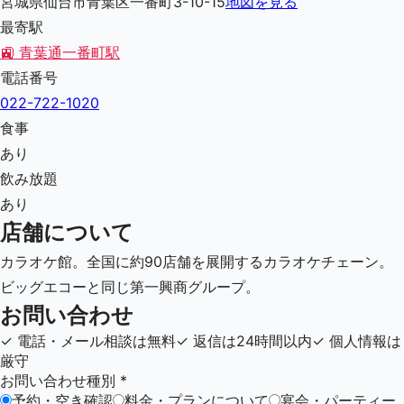
宮城県仙台市青葉区一番町3-10-15
地図を見る
最寄駅
🚉
青葉通一番町駅
電話番号
022-722-1020
食事
あり
飲み放題
あり
店舗について
カラオケ館。全国に約90店舗を展開するカラオケチェーン。
ビッグエコーと同じ第一興商グループ。
お問い合わせ
✓
電話・メール相談は無料
✓
返信は24時間以内
✓
個人情報は
厳守
お問い合わせ種別
*
予約・空き確認
料金・プランについて
宴会・パーティー