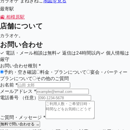
カラオケ まねきねこ
地図を見る
最寄駅
🚉
相模原駅
店舗について
カラオケ。
お問い合わせ
✓
電話・メール相談は無料
✓
返信は24時間以内
✓
個人情報は
厳守
お問い合わせ種別
*
予約・空き確認
料金・プランについて
宴会・パーティー
プランについて
その他のご質問
お名前
*
メールアドレス
*
電話番号
（任意）
ご質問・メッセージ
*
無料で問い合わせる →