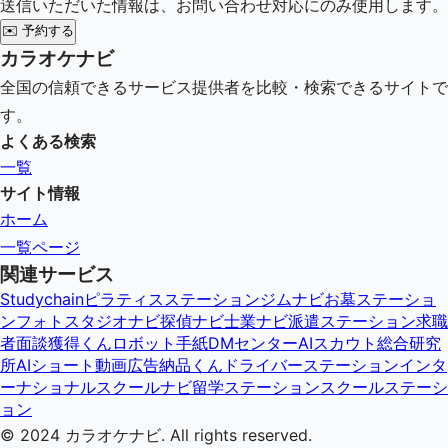
送信いただいた情報は、お問い合わせ対応にのみ使用します。
✉️
予約する
カラオケナビ
全国の信頼できるサービス提供者を比較・検索できるサイトで
す。
よくある検索
一覧
サイト情報
ホーム
一覧ページ
関連サービス
Studychain
ピラティスステーション
ジムナビ
お墓ステーショ
ン
フォトスタジオナビ
探偵ナビ
士業ナビ
派遣ステーション
求職
者面談獲得くん
ロボット手紙DMセンター
AIスカウト総合研究
所
AIショート動画広告納品くん
ドライバーステーション
インタ
ーナショナルスクールナビ
留学ステーション
スクールステーシ
ョン
© 2024
カラオケナビ
. All rights reserved.