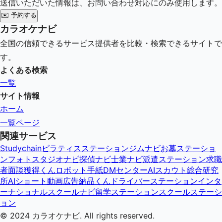
送信いただいた情報は、お問い合わせ対応にのみ使用します。
✉️
予約する
カラオケナビ
全国の信頼できるサービス提供者を比較・検索できるサイトで
す。
よくある検索
一覧
サイト情報
ホーム
一覧ページ
関連サービス
Studychain
ピラティスステーション
ジムナビ
お墓ステーショ
ン
フォトスタジオナビ
探偵ナビ
士業ナビ
派遣ステーション
求職
者面談獲得くん
ロボット手紙DMセンター
AIスカウト総合研究
所
AIショート動画広告納品くん
ドライバーステーション
インタ
ーナショナルスクールナビ
留学ステーション
スクールステーシ
ョン
© 2024
カラオケナビ
. All rights reserved.