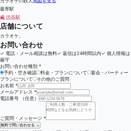
カラオケの鉄人
地図を見る
最寄駅
🚉
渋谷駅
店舗について
カラオケ。
お問い合わせ
✓
電話・メール相談は無料
✓
返信は24時間以内
✓
個人情報は
厳守
お問い合わせ種別
*
予約・空き確認
料金・プランについて
宴会・パーティー
プランについて
その他のご質問
お名前
*
メールアドレス
*
電話番号
（任意）
ご質問・メッセージ
*
無料で問い合わせる →