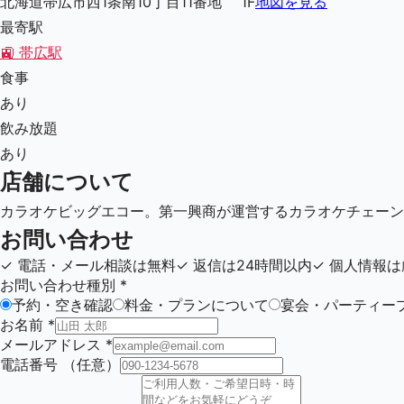
北海道帯広市西1条南10丁目11番地 1F
地図を見る
最寄駅
🚉
帯広駅
食事
あり
飲み放題
あり
店舗について
カラオケビッグエコー。第一興商が運営するカラオケチェーン
お問い合わせ
✓
電話・メール相談は無料
✓
返信は24時間以内
✓
個人情報は
お問い合わせ種別
*
予約・空き確認
料金・プランについて
宴会・パーティー
お名前
*
メールアドレス
*
電話番号
（任意）