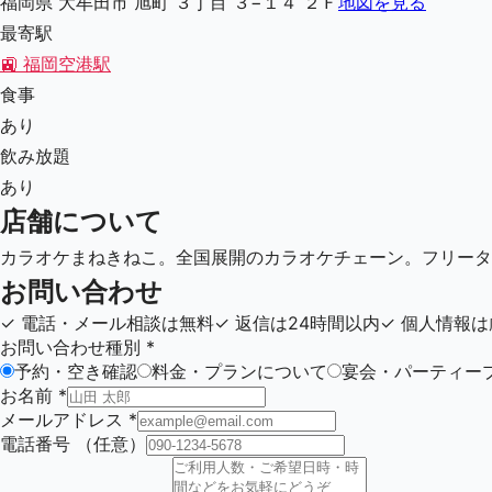
福岡県 大牟田市 旭町 ３丁目 ３−１４ ２Ｆ
地図を見る
最寄駅
🚉
福岡空港駅
食事
あり
飲み放題
あり
店舗について
カラオケまねきねこ。全国展開のカラオケチェーン。フリータ
お問い合わせ
✓
電話・メール相談は無料
✓
返信は24時間以内
✓
個人情報は
お問い合わせ種別
*
予約・空き確認
料金・プランについて
宴会・パーティー
お名前
*
メールアドレス
*
電話番号
（任意）