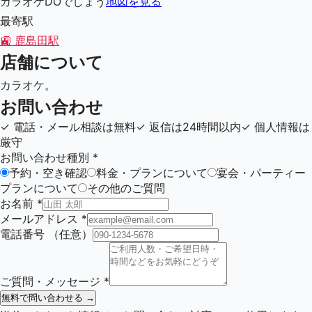
カラオケDOでしょう
地図を見る
最寄駅
🚉
鹿島田駅
店舗について
カラオケ。
お問い合わせ
✓
電話・メール相談は無料
✓
返信は24時間以内
✓
個人情報は
厳守
お問い合わせ種別
*
予約・空き確認
料金・プランについて
宴会・パーティー
プランについて
その他のご質問
お名前
*
メールアドレス
*
電話番号
（任意）
ご質問・メッセージ
*
無料で問い合わせる →