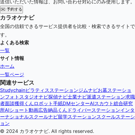
送信いただいた情報は、お問い合わせ対応にのみ使用します。
✉️
予約する
カラオケナビ
全国の信頼できるサービス提供者を比較・検索できるサイトで
す。
よくある検索
一覧
サイト情報
ホーム
一覧ページ
関連サービス
Studychain
ピラティスステーション
ジムナビ
お墓ステーショ
ン
フォトスタジオナビ
探偵ナビ
士業ナビ
派遣ステーション
求職
者面談獲得くん
ロボット手紙DMセンター
AIスカウト総合研究
所
AIショート動画広告納品くん
ドライバーステーション
インタ
ーナショナルスクールナビ
留学ステーション
スクールステーシ
ョン
© 2024
カラオケナビ
. All rights reserved.