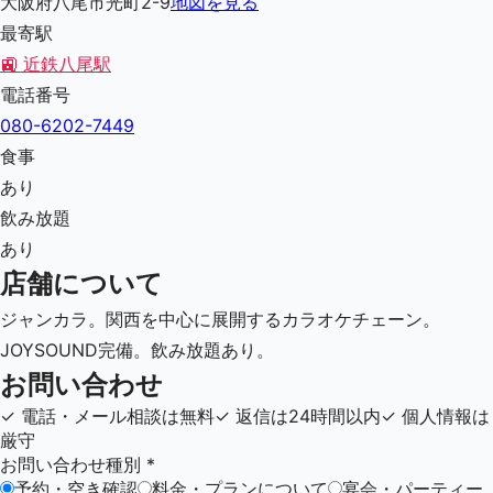
大阪府八尾市光町2-9
地図を見る
最寄駅
🚉
近鉄八尾駅
電話番号
080-6202-7449
食事
あり
飲み放題
あり
店舗について
ジャンカラ。関西を中心に展開するカラオケチェーン。
JOYSOUND完備。飲み放題あり。
お問い合わせ
✓
電話・メール相談は無料
✓
返信は24時間以内
✓
個人情報は
厳守
お問い合わせ種別
*
予約・空き確認
料金・プランについて
宴会・パーティー