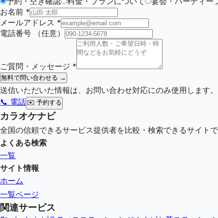
予約・空き確認
料金・プランについて
宴会・パーティー
お名前
*
メールアドレス
*
電話番号
（任意）
ご質問・メッセージ
*
無料で問い合わせる →
送信いただいた情報は、お問い合わせ対応にのみ使用します。
📞 電話
✉️
予約する
カラオケナビ
全国の信頼できるサービス提供者を比較・検索できるサイトで
よくある検索
一覧
サイト情報
ホーム
一覧ページ
関連サービス