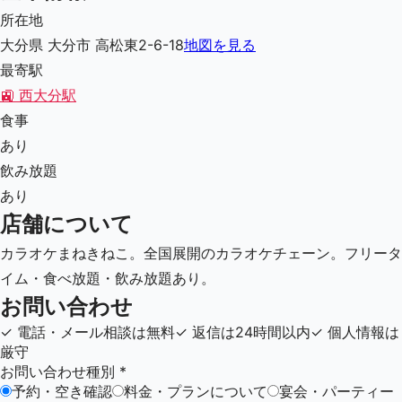
所在地
大分県 大分市 高松東2-6-18
地図を見る
最寄駅
🚉
西大分駅
食事
あり
飲み放題
あり
店舗について
カラオケまねきねこ。全国展開のカラオケチェーン。フリータ
イム・食べ放題・飲み放題あり。
お問い合わせ
✓
電話・メール相談は無料
✓
返信は24時間以内
✓
個人情報は
厳守
お問い合わせ種別
*
予約・空き確認
料金・プランについて
宴会・パーティー