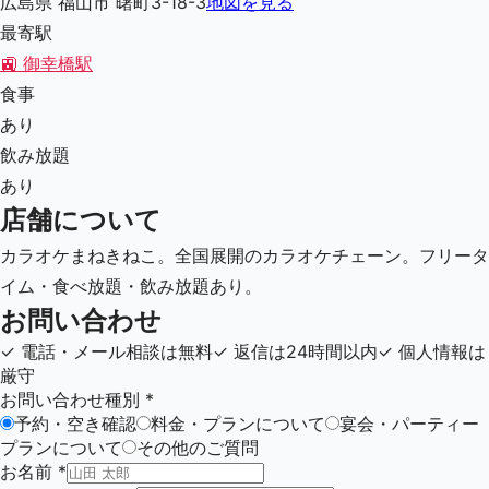
広島県 福山市 曙町3-18-3
地図を見る
最寄駅
🚉
御幸橋駅
食事
あり
飲み放題
あり
店舗について
カラオケまねきねこ。全国展開のカラオケチェーン。フリータ
イム・食べ放題・飲み放題あり。
お問い合わせ
✓
電話・メール相談は無料
✓
返信は24時間以内
✓
個人情報は
厳守
お問い合わせ種別
*
予約・空き確認
料金・プランについて
宴会・パーティー
プランについて
その他のご質問
お名前
*