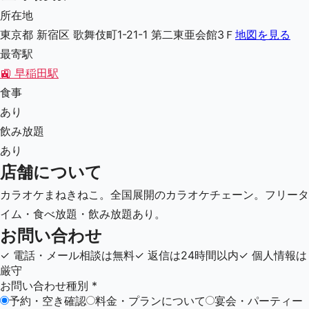
所在地
東京都 新宿区 歌舞伎町1-21-1 第二東亜会館3Ｆ
地図を見る
最寄駅
🚉
早稲田駅
食事
あり
飲み放題
あり
店舗について
カラオケまねきねこ。全国展開のカラオケチェーン。フリータ
イム・食べ放題・飲み放題あり。
お問い合わせ
✓
電話・メール相談は無料
✓
返信は24時間以内
✓
個人情報は
厳守
お問い合わせ種別
*
予約・空き確認
料金・プランについて
宴会・パーティー