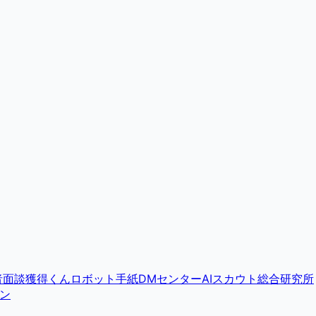
者面談獲得くん
ロボット手紙DMセンター
AIスカウト総合研究所
ン