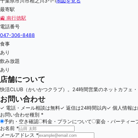
千葉県市川市相之川3-1-1
地図を見る
最寄駅
🚉
南行徳駅
電話番号
047-306-8488
食事
あり
飲み放題
あり
店舗について
快活CLUB（かいかつクラブ）。24時間営業のネットカフェ
お問い合わせ
✓
電話・メール相談は無料
✓
返信は24時間以内
✓
個人情報は
お問い合わせ種別
*
予約・空き確認
料金・プランについて
宴会・パーティー
お名前
*
メールアドレス
*