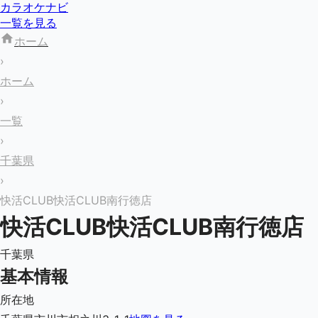
カラオケナビ
一覧を見る
ホーム
›
ホーム
›
一覧
›
千葉県
›
快活CLUB快活CLUB南行徳店
快活CLUB快活CLUB南行徳店
千葉県
基本情報
所在地