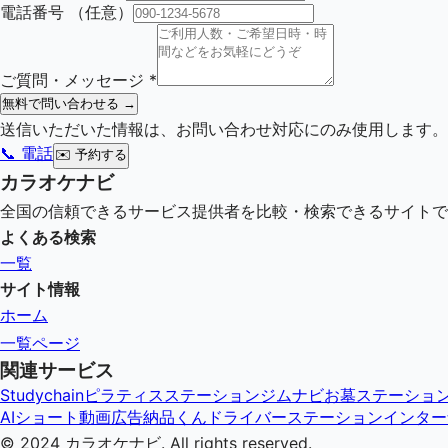
電話番号
（任意）
ご質問・メッセージ
*
無料で問い合わせる →
送信いただいた情報は、お問い合わせ対応にのみ使用します。
📞 電話
✉️
予約する
カラオケナビ
全国の信頼できるサービス提供者を比較・検索できるサイトで
よくある検索
一覧
サイト情報
ホーム
一覧ページ
関連サービス
Studychain
ピラティスステーション
ジムナビ
お墓ステーショ
AIショート動画広告納品くん
ドライバーステーション
インター
© 2024
カラオケナビ
. All rights reserved.