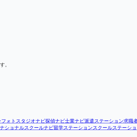
す。
ン
フォトスタジオナビ
探偵ナビ
士業ナビ
派遣ステーション
求職
ナショナルスクールナビ
留学ステーション
スクールステーショ