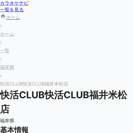
カラオケナビ
一覧を見る
ホーム
›
ホーム
›
一覧
›
福井県
›
快活CLUB快活CLUB福井米松店
快活CLUB快活CLUB福井米松
店
福井県
基本情報