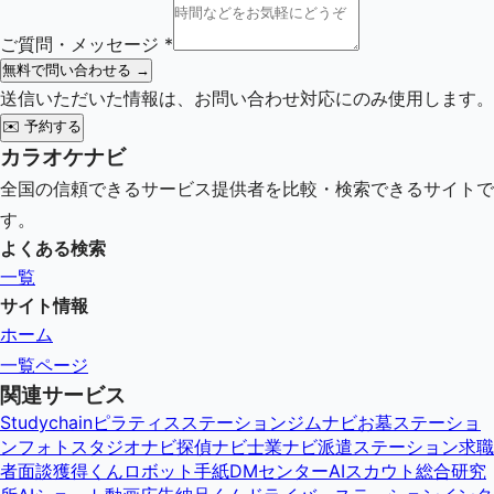
ご質問・メッセージ
*
無料で問い合わせる →
送信いただいた情報は、お問い合わせ対応にのみ使用します。
✉️
予約する
カラオケナビ
全国の信頼できるサービス提供者を比較・検索できるサイトで
す。
よくある検索
一覧
サイト情報
ホーム
一覧ページ
関連サービス
Studychain
ピラティスステーション
ジムナビ
お墓ステーショ
ン
フォトスタジオナビ
探偵ナビ
士業ナビ
派遣ステーション
求職
者面談獲得くん
ロボット手紙DMセンター
AIスカウト総合研究