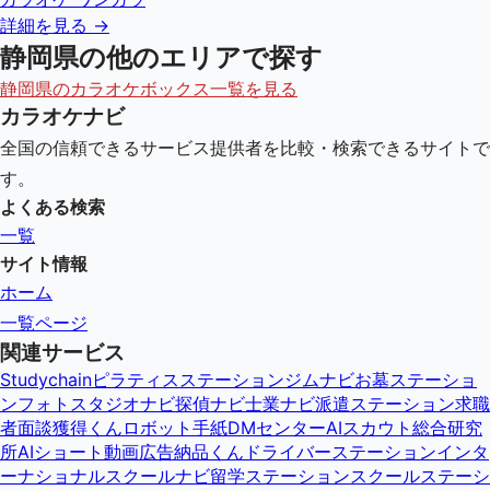
詳細を見る →
静岡県
の他のエリアで探す
静岡県
のカラオケボックス一覧を見る
カラオケナビ
全国の信頼できるサービス提供者を比較・検索できるサイトで
す。
よくある検索
一覧
サイト情報
ホーム
一覧ページ
関連サービス
Studychain
ピラティスステーション
ジムナビ
お墓ステーショ
ン
フォトスタジオナビ
探偵ナビ
士業ナビ
派遣ステーション
求職
者面談獲得くん
ロボット手紙DMセンター
AIスカウト総合研究
所
AIショート動画広告納品くん
ドライバーステーション
インタ
ーナショナルスクールナビ
留学ステーション
スクールステーシ