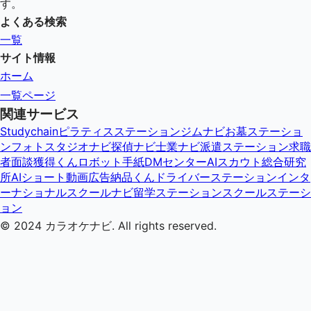
す。
よくある検索
一覧
サイト情報
ホーム
一覧ページ
関連サービス
Studychain
ピラティスステーション
ジムナビ
お墓ステーショ
ン
フォトスタジオナビ
探偵ナビ
士業ナビ
派遣ステーション
求職
者面談獲得くん
ロボット手紙DMセンター
AIスカウト総合研究
所
AIショート動画広告納品くん
ドライバーステーション
インタ
ーナショナルスクールナビ
留学ステーション
スクールステーシ
ョン
© 2024
カラオケナビ
. All rights reserved.