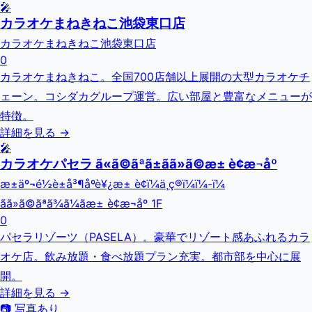
🎤
カラオケまねきねこ池袋東口店
カラオケまねきねこ池袋東口店
0
カラオケまねきねこ。全国700店舗以上展開の大型カラオケチ
ェーン。コシダカグループ運営。広い部屋と豊富なメニューが
特徴。
詳細を見る →
🎤
カラオケパセラ ã«ã©ãªã±ãã»ã©æ± è¢æ¬åº
æ±äº¬é½è±å³¶åºè¥¿æ± è¢ï¼ä¸ç®ï¼ï¼-ï¼
ãã»ã©ãªã¾ã¼ãæ± è¢æ¬åº 1F
0
パセラリゾーツ（PASELA）。豪華でリゾート感あふれるカラ
オケ店。飲み放題・食べ放題プラン充実。都市部を中心に展
開。
詳細を見る →
📷 写真あり