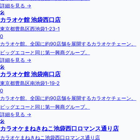
詳細を見る →
🎤
カラオケ館 池袋西口店
東京都豊島区西池袋1-23-1
0
カラオケ館。全国に約90店舗を展開するカラオケチェーン。
ビッグエコーと同じ第一興商グループ。
詳細を見る →
🎤
カラオケ館 池袋南口店
東京都豊島区南池袋1-19-2
0
カラオケ館。全国に約90店舗を展開するカラオケチェーン。
ビッグエコーと同じ第一興商グループ。
詳細を見る →
🎤
カラオケまねきねこ池袋西口ロマンス通り店
カラオケまねきねこ池袋西口ロマンス通り店