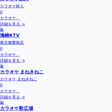
カラオケ鉄人
0
カラオケ。
詳細を見る →
🎤
海峡KTV
東京都豊島区
0
カラオケ。
詳細を見る →
🎤
カラオケ まねきねこ
カラオケ まねきねこ
0
カラオケ。
詳細を見る →
🎤
カラオケ歌広場