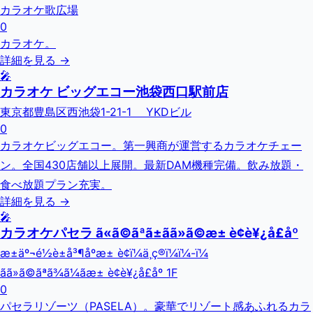
カラオケ歌広場
0
カラオケ。
詳細を見る →
🎤
カラオケ ビッグエコー池袋西口駅前店
東京都豊島区西池袋1-21-1 YKDビル
0
カラオケビッグエコー。第一興商が運営するカラオケチェー
ン。全国430店舗以上展開。最新DAM機種完備。飲み放題・
食べ放題プラン充実。
詳細を見る →
🎤
カラオケパセラ ã«ã©ãªã±ãã»ã©æ± è¢è¥¿å£åº
æ±äº¬é½è±å³¶åºæ± è¢ï¼ä¸ç®ï¼ï¼-ï¼
ãã»ã©ãªã¾ã¼ãæ± è¢è¥¿å£åº 1F
0
パセラリゾーツ（PASELA）。豪華でリゾート感あふれるカラ