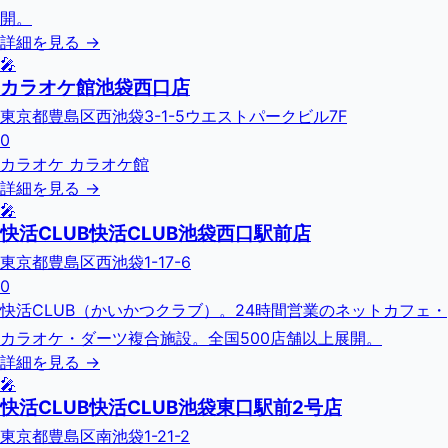
開。
詳細を見る →
🎤
カラオケ館池袋西口店
東京都豊島区西池袋3-1-5ウエストパークビル7F
0
カラオケ カラオケ館
詳細を見る →
🎤
快活CLUB快活CLUB池袋西口駅前店
東京都豊島区西池袋1-17-6
0
快活CLUB（かいかつクラブ）。24時間営業のネットカフェ・
カラオケ・ダーツ複合施設。全国500店舗以上展開。
詳細を見る →
🎤
快活CLUB快活CLUB池袋東口駅前2号店
東京都豊島区南池袋1-21-2