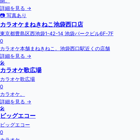
開。
詳細を見る →
📷 写真あり
カラオケまねきねこ池袋西口店
東京都豊島区西池袋1-42-14 池袋パークビル6F-7F
0
カラオケ本舗まねきねこ。池袋西口駅近くの店舗
詳細を見る →
🎤
カラオケ歌広場
カラオケ歌広場
0
カラオケ。
詳細を見る →
🎤
ビッグエコー
ビッグエコー
0
カラオケ。