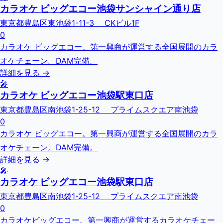
カラオケ ビッグエコー池袋サンシャイン通り店
東京都豊島区東池袋1-11-3 CKビル1F
0
カラオケ ビッグエコー。第一興商が運営する全国展開のカラ
オケチェーン。DAM完備。
詳細を見る →
🎤
カラオケ ビッグエコー池袋駅東口店
東京都豊島区南池袋1-25-12 プライムスクエア南池袋
0
カラオケ ビッグエコー。第一興商が運営する全国展開のカラ
オケチェーン。DAM完備。
詳細を見る →
🎤
カラオケ ビッグエコー池袋駅東口店
東京都豊島区南池袋1-25-12 プライムスクエア南池袋
0
カラオケビッグエコー。第一興商が運営するカラオケチェー