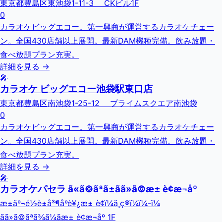
東京都豊島区東池袋1-11-3 CKビル1F
0
カラオケビッグエコー。第一興商が運営するカラオケチェー
ン。全国430店舗以上展開。最新DAM機種完備。飲み放題・
食べ放題プラン充実。
詳細を見る →
🎤
カラオケ ビッグエコー池袋駅東口店
東京都豊島区南池袋1-25-12 プライムスクエア南池袋
0
カラオケビッグエコー。第一興商が運営するカラオケチェー
ン。全国430店舗以上展開。最新DAM機種完備。飲み放題・
食べ放題プラン充実。
詳細を見る →
🎤
カラオケパセラ ã«ã©ãªã±ãã»ã©æ± è¢æ¬åº
æ±äº¬é½è±å³¶åºè¥¿æ± è¢ï¼ä¸ç®ï¼ï¼-ï¼
ãã»ã©ãªã¾ã¼ãæ± è¢æ¬åº 1F