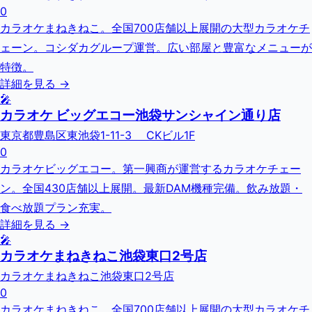
0
カラオケまねきねこ。全国700店舗以上展開の大型カラオケチ
ェーン。コシダカグループ運営。広い部屋と豊富なメニューが
特徴。
詳細を見る →
🎤
カラオケ ビッグエコー池袋サンシャイン通り店
東京都豊島区東池袋1-11-3 CKビル1F
0
カラオケビッグエコー。第一興商が運営するカラオケチェー
ン。全国430店舗以上展開。最新DAM機種完備。飲み放題・
食べ放題プラン充実。
詳細を見る →
🎤
カラオケまねきねこ池袋東口2号店
カラオケまねきねこ池袋東口2号店
0
カラオケまねきねこ。全国700店舗以上展開の大型カラオケチ