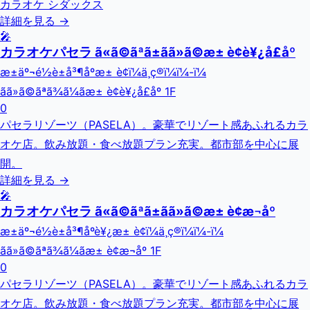
カラオケ シダックス
詳細を見る →
🎤
カラオケパセラ ã«ã©ãªã±ãã»ã©æ± è¢è¥¿å£åº
æ±äº¬é½è±å³¶åºæ± è¢ï¼ä¸ç®ï¼ï¼-ï¼
ãã»ã©ãªã¾ã¼ãæ± è¢è¥¿å£åº 1F
0
パセラリゾーツ（PASELA）。豪華でリゾート感あふれるカラ
オケ店。飲み放題・食べ放題プラン充実。都市部を中心に展
開。
詳細を見る →
🎤
カラオケパセラ ã«ã©ãªã±ãã»ã©æ± è¢æ¬åº
æ±äº¬é½è±å³¶åºè¥¿æ± è¢ï¼ä¸ç®ï¼ï¼-ï¼
ãã»ã©ãªã¾ã¼ãæ± è¢æ¬åº 1F
0
パセラリゾーツ（PASELA）。豪華でリゾート感あふれるカラ
オケ店。飲み放題・食べ放題プラン充実。都市部を中心に展