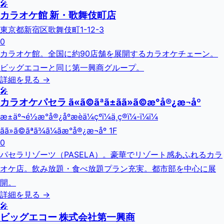
🎤
カラオケ館 新・歌舞伎町店
東京都新宿区歌舞伎町1-12-3
0
カラオケ館。全国に約90店舗を展開するカラオケチェーン。
ビッグエコーと同じ第一興商グループ。
詳細を見る →
🎤
カラオケパセラ ã«ã©ãªã±ãã»ã©æ°å®¿æ¬åº
æ±äº¬é½æ°å®¿åºæ­èä¼çºï¼ä¸ç®ï¼-ï¼ï¼
ãã»ã©ãªã¾ã¼ãæ°å®¿æ¬åº 1F
0
パセラリゾーツ（PASELA）。豪華でリゾート感あふれるカラ
オケ店。飲み放題・食べ放題プラン充実。都市部を中心に展
開。
詳細を見る →
🎤
ビッグエコー 株式会社第一興商