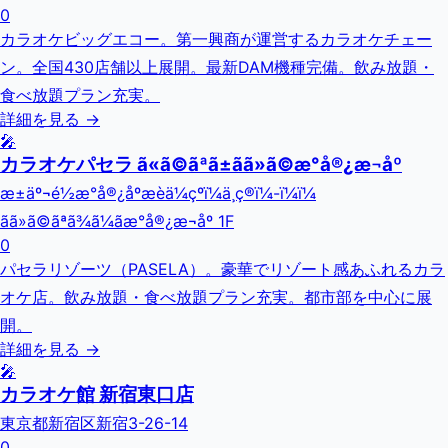
0
カラオケビッグエコー。第一興商が運営するカラオケチェー
ン。全国430店舗以上展開。最新DAM機種完備。飲み放題・
食べ放題プラン充実。
詳細を見る →
🎤
カラオケパセラ ã«ã©ãªã±ãã»ã©æ°å®¿æ¬åº
æ±äº¬é½æ°å®¿åºæ­èä¼çºï¼ä¸ç®ï¼-ï¼ï¼
ãã»ã©ãªã¾ã¼ãæ°å®¿æ¬åº 1F
0
パセラリゾーツ（PASELA）。豪華でリゾート感あふれるカラ
オケ店。飲み放題・食べ放題プラン充実。都市部を中心に展
開。
詳細を見る →
🎤
カラオケ館 新宿東口店
東京都新宿区新宿3-26-14
0