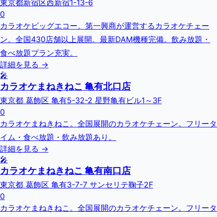
東京都新宿区西新宿1-13-6
0
カラオケビッグエコー。第一興商が運営するカラオケチェー
ン。全国430店舗以上展開。最新DAM機種完備。飲み放題・
食べ放題プラン充実。
詳細を見る →
🎤
カラオケまねきねこ 亀有北口店
東京都 葛飾区 亀有5-32-2 星野亀有ビル1～3F
0
カラオケまねきねこ。全国展開のカラオケチェーン。フリータ
イム・食べ放題・飲み放題あり。
詳細を見る →
🎤
カラオケまねきねこ 亀有南口店
東京都 葛飾区 亀有3-7-7 サンセリテ鞠子2F
0
カラオケまねきねこ。全国展開のカラオケチェーン。フリータ