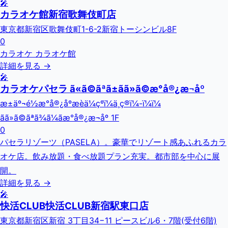
🎤
カラオケ館新宿歌舞伎町店
東京都新宿区歌舞伎町1-6-2新宿トーシンビル8F
0
カラオケ カラオケ館
詳細を見る →
🎤
カラオケパセラ ã«ã©ãªã±ãã»ã©æ°å®¿æ¬åº
æ±äº¬é½æ°å®¿åºæ­èä¼çºï¼ä¸ç®ï¼-ï¼ï¼
ãã»ã©ãªã¾ã¼ãæ°å®¿æ¬åº 1F
0
パセラリゾーツ（PASELA）。豪華でリゾート感あふれるカラ
オケ店。飲み放題・食べ放題プラン充実。都市部を中心に展
開。
詳細を見る →
🎤
快活CLUB快活CLUB新宿駅東口店
東京都新宿区新宿 3丁目34−11 ピースビル6・7階(受付6階)