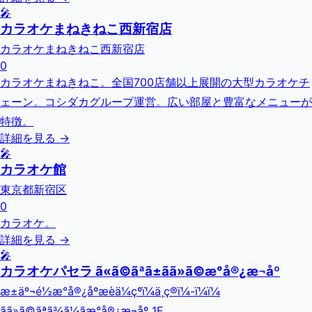
🎤
カラオケまねきねこ西新宿店
カラオケまねきねこ西新宿店
0
カラオケまねきねこ。全国700店舗以上展開の大型カラオケチ
ェーン。コシダカグループ運営。広い部屋と豊富なメニューが
特徴。
詳細を見る →
🎤
カラオケ館
東京都新宿区
0
カラオケ。
詳細を見る →
🎤
カラオケパセラ ã«ã©ãªã±ãã»ã©æ°å®¿æ¬åº
æ±äº¬é½æ°å®¿åºæ­èä¼çºï¼ä¸ç®ï¼-ï¼ï¼
ãã»ã©ãªã¾ã¼ãæ°å®¿æ¬åº 1F