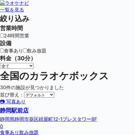
カラオケナビ
一覧を見る
絞り込み
営業時間
24時間営業
設備
食事あり
飲み放題
料金（30分）
全国のカラオケボックス
30
件の施設が見つかりました
並び替え：
📷 写真あり
静岡駅前店
静岡県静岡市葵区紺屋町12-1プレスタワー8F
0
食事あり
飲み放題