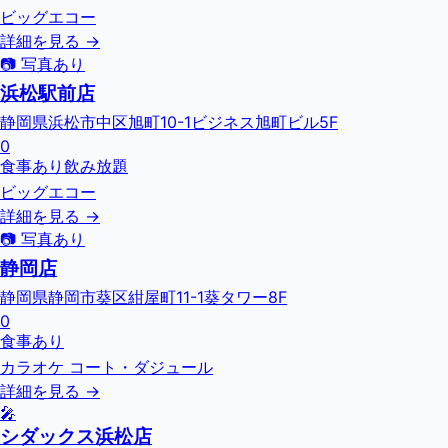
ビッグエコー
詳細を見る →
📷 写真あり
浜松駅前店
静岡県浜松市中区旭町10-1ビジネス旭町ビル5F
0
食事あり
飲み放題
ビッグエコー
詳細を見る →
📷 写真あり
静岡店
静岡県静岡市葵区紺屋町11-1葵タワー8F
0
食事あり
カラオケ コート・ダジュール
詳細を見る →
🎤
シダックス浜松店