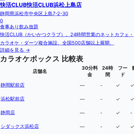
快活CLUB快活CLUB浜松上島店
静岡県浜松市中央区上島7-2-30
0
食事あり
飲み放題
快活CLUB（かいかつクラブ）。24時間営業のネットカフェ・
カラオケ・ダーツ複合施設。全国500店舗以上展開。
詳細を見る →
カラオケボックス 比較表
30分料
24時
フー
店舗名
金
間
ド
静岡駅前店
—
-
✓
浜松駅前店
—
-
✓
静岡店
—
-
✓
-
シダックス浜松店
—
-
✓