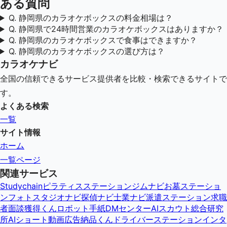
ある質問
Q.
静岡県のカラオケボックスの料金相場は？
Q.
静岡県で24時間営業のカラオケボックスはありますか？
Q.
静岡県のカラオケボックスで食事はできますか？
Q.
静岡県のカラオケボックスの選び方は？
カラオケナビ
全国の信頼できるサービス提供者を比較・検索できるサイトで
す。
よくある検索
一覧
サイト情報
ホーム
一覧ページ
関連サービス
Studychain
ピラティスステーション
ジムナビ
お墓ステーショ
ン
フォトスタジオナビ
探偵ナビ
士業ナビ
派遣ステーション
求職
者面談獲得くん
ロボット手紙DMセンター
AIスカウト総合研究
所
AIショート動画広告納品くん
ドライバーステーション
インタ