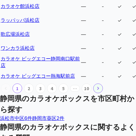
カラオケ館浜松店
—
-
✓
ラッパッパ浜松店
—
-
✓
歌広場浜松店
—
-
✓
ワンカラ浜松店
—
-
✓
カラオケ ビッグエコー静岡南口駅前
—
-
✓
店
カラオケ ビッグエコー熱海駅前店
—
-
✓
1
2
3
4
5
…
10
静岡県
のカラオケボックスを市区町村か
ら探す
浜松市中区
6
件
静岡市葵区
2
件
静岡県
のカラオケボックスに関するよく