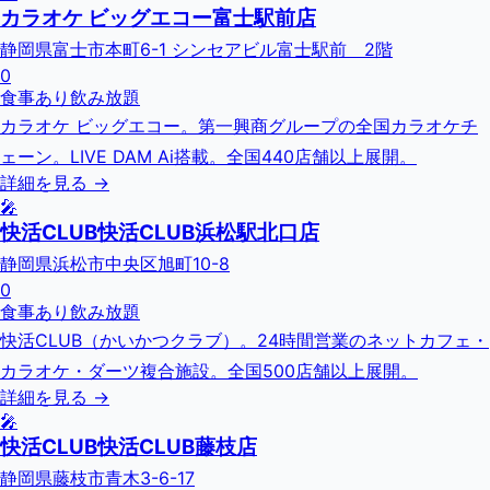
カラオケ ビッグエコー富士駅前店
静岡県富士市本町6-1 シンセアビル富士駅前 2階
0
食事あり
飲み放題
カラオケ ビッグエコー。第一興商グループの全国カラオケチ
ェーン。LIVE DAM Ai搭載。全国440店舗以上展開。
詳細を見る →
🎤
快活CLUB快活CLUB浜松駅北口店
静岡県浜松市中央区旭町10-8
0
食事あり
飲み放題
快活CLUB（かいかつクラブ）。24時間営業のネットカフェ・
カラオケ・ダーツ複合施設。全国500店舗以上展開。
詳細を見る →
🎤
快活CLUB快活CLUB藤枝店
静岡県藤枝市青木3-6-17