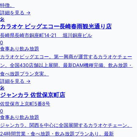
特徴。
詳細を見る →
🎤
カラオケ ビッグエコー長崎春雨観光通り店
長崎県長崎市銅座町14-21 堀川銅座ビル
0
食事あり
飲み放題
カラオケビッグエコー。第一興商が運営するカラオケチェー
ン。全国430店舗以上展開。最新DAM機種完備。飲み放題・
食べ放題プラン充実。
詳細を見る →
🎤
ジャンカラ 佐世保京町店
佐世保市上京町5番8号
0
食事あり
飲み放題
ジャンカラ。関西を中心に全国展開するカラオケチェーン。
24時間営業・食べ放題・飲み放題プランあり。最新