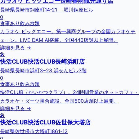
カラオケ ビッグエコー長崎春雨観光通り店
長崎県長崎市銅座町14-21 堀川銅座ビル
0
食事あり
飲み放題
カラオケ ビッグエコー。第一興商グループの全国カラオケチ
ェーン。LIVE DAM Ai搭載。全国440店舗以上展開。
詳細を見る →
🎤
快活CLUB快活CLUB長崎浜町店
長崎県長崎市浜町3−23 浜せんビル3階
0
食事あり
飲み放題
快活CLUB（かいかつクラブ）。24時間営業のネットカフェ・
カラオケ・ダーツ複合施設。全国500店舗以上展開。
詳細を見る →
🎤
快活CLUB快活CLUB佐世保大塔店
長崎県佐世保市大塔町1861-12
0