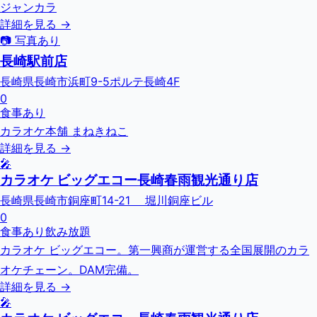
ジャンカラ
詳細を見る →
📷 写真あり
長崎駅前店
長崎県長崎市浜町9-5ポルテ長崎4F
0
食事あり
カラオケ本舗 まねきねこ
詳細を見る →
🎤
カラオケ ビッグエコー長崎春雨観光通り店
長崎県長崎市銅座町14-21 堀川銅座ビル
0
食事あり
飲み放題
カラオケ ビッグエコー。第一興商が運営する全国展開のカラ
オケチェーン。DAM完備。
詳細を見る →
🎤