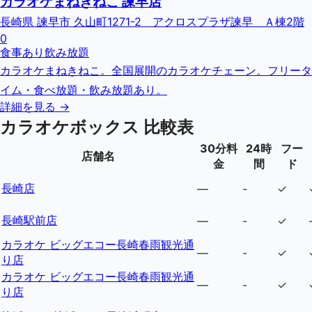
カラオケまねきねこ 諫早店
長崎県 諫早市 久山町1271-2 アクロスプラザ諫早 Ａ棟2階
0
食事あり
飲み放題
カラオケまねきねこ。全国展開のカラオケチェーン。フリータ
イム・食べ放題・飲み放題あり。
詳細を見る →
カラオケボックス 比較表
30分料
24時
フー
店舗名
金
間
ド
長崎店
—
-
✓
長崎駅前店
—
-
✓
カラオケ ビッグエコー長崎春雨観光通
—
-
✓
り店
カラオケ ビッグエコー長崎春雨観光通
—
-
✓
り店