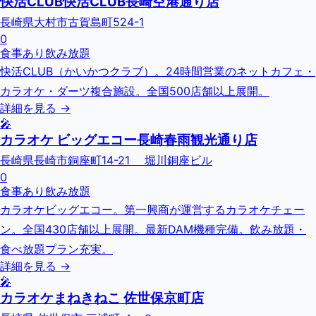
快活CLUB快活CLUB長崎空港通り店
長崎県大村市古賀島町524-1
0
食事あり
飲み放題
快活CLUB（かいかつクラブ）。24時間営業のネットカフェ・
カラオケ・ダーツ複合施設。全国500店舗以上展開。
詳細を見る →
🎤
カラオケ ビッグエコー長崎春雨観光通り店
長崎県長崎市銅座町14-21 堀川銅座ビル
0
食事あり
飲み放題
カラオケビッグエコー。第一興商が運営するカラオケチェー
ン。全国430店舗以上展開。最新DAM機種完備。飲み放題・
食べ放題プラン充実。
詳細を見る →
🎤
カラオケまねきねこ 佐世保京町店