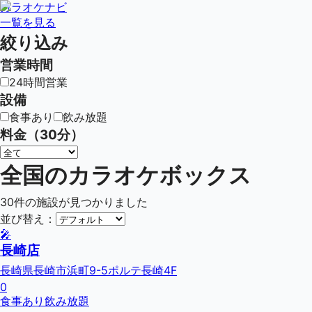
カラオケナビ
一覧を見る
絞り込み
営業時間
24時間営業
設備
食事あり
飲み放題
料金（30分）
全国のカラオケボックス
30
件の施設が見つかりました
並び替え：
🎤
長崎店
長崎県長崎市浜町9-5ポルテ長崎4F
0
食事あり
飲み放題