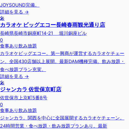
JOYSOUND完備。
詳細を見る →
🎤
カラオケ ビッグエコー長崎春雨観光通り店
長崎県長崎市銅座町14-21 堀川銅座ビル
0
食事あり
飲み放題
カラオケビッグエコー。第一興商が運営するカラオケチェー
ン。全国430店舗以上展開。最新DAM機種完備。飲み放題・
食べ放題プラン充実。
詳細を見る →
🎤
ジャンカラ 佐世保京町店
佐世保市上京町5番8号
0
食事あり
飲み放題
ジャンカラ。関西を中心に全国展開するカラオケチェーン。
24時間営業・食べ放題・飲み放題プランあり。最新