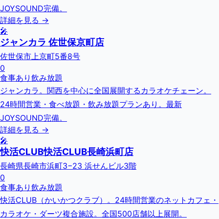
JOYSOUND完備。
詳細を見る →
🎤
ジャンカラ 佐世保京町店
佐世保市上京町5番8号
0
食事あり
飲み放題
ジャンカラ。関西を中心に全国展開するカラオケチェーン。
24時間営業・食べ放題・飲み放題プランあり。最新
JOYSOUND完備。
詳細を見る →
🎤
快活CLUB快活CLUB長崎浜町店
長崎県長崎市浜町3−23 浜せんビル3階
0
食事あり
飲み放題
快活CLUB（かいかつクラブ）。24時間営業のネットカフェ・
カラオケ・ダーツ複合施設。全国500店舗以上展開。