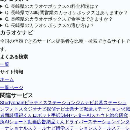
Q.
長崎県のカラオケボックスの料金相場は？
Q.
長崎県で24時間営業のカラオケボックスはありますか？
Q.
長崎県のカラオケボックスで食事はできますか？
Q.
長崎県のカラオケボックスの選び方は？
カラオケナビ
全国の信頼できるサービス提供者を比較・検索できるサイトで
す。
よくある検索
一覧
サイト情報
ホーム
一覧ページ
関連サービス
Studychain
ピラティスステーション
ジムナビ
お墓ステーショ
ン
フォトスタジオナビ
探偵ナビ
士業ナビ
派遣ステーション
求職
者面談獲得くん
ロボット手紙DMセンター
AIスカウト総合研究
所
AIショート動画広告納品くん
ドライバーステーション
インタ
ーナショナルスクールナビ
留学ステーション
スクールステーシ