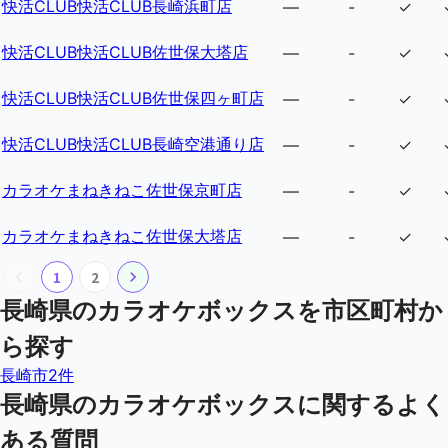
快活CLUB快活CLUB長崎浜町店
—
-
✓
快活CLUB快活CLUB佐世保大塔店
—
-
✓
快活CLUB快活CLUB佐世保四ヶ町店
—
-
✓
快活CLUB快活CLUB長崎空港通り店
—
-
✓
カラオケまねきねこ佐世保京町店
—
-
✓
カラオケまねきねこ佐世保大塔店
—
-
✓
1
2
長崎県
のカラオケボックスを市区町村か
ら探す
長崎市
2
件
長崎県
のカラオケボックスに関するよく
ある質問