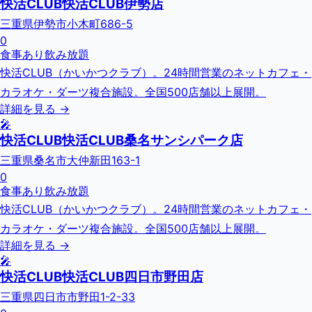
快活CLUB快活CLUB伊勢店
三重県伊勢市小木町686-5
0
食事あり
飲み放題
快活CLUB（かいかつクラブ）。24時間営業のネットカフェ・
カラオケ・ダーツ複合施設。全国500店舗以上展開。
詳細を見る →
🎤
快活CLUB快活CLUB桑名サンシパーク店
三重県桑名市大仲新田163-1
0
食事あり
飲み放題
快活CLUB（かいかつクラブ）。24時間営業のネットカフェ・
カラオケ・ダーツ複合施設。全国500店舗以上展開。
詳細を見る →
🎤
快活CLUB快活CLUB四日市野田店
三重県四日市市野田1-2-33