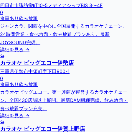
四日市市諏訪栄町10-5メディアシップBIS 3〜4F
0
食事あり
飲み放題
ジャンカラ。関西を中心に全国展開するカラオケチェーン。
24時間営業・食べ放題・飲み放題プランあり。最新
JOYSOUND完備。
詳細を見る →
🎤
カラオケ ビッグエコー伊勢店
三重県伊勢市中須町字下田900-1
0
食事あり
飲み放題
カラオケビッグエコー。第一興商が運営するカラオケチェー
ン。全国430店舗以上展開。最新DAM機種完備。飲み放題・
食べ放題プラン充実。
詳細を見る →
🎤
カラオケ ビッグエコー伊賀上野店