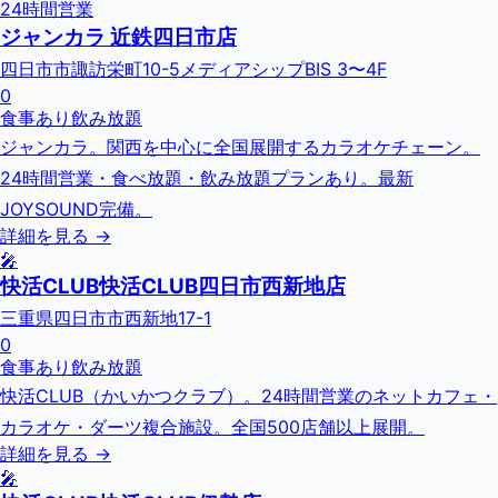
24時間営業
ジャンカラ 近鉄四日市店
四日市市諏訪栄町10-5メディアシップBIS 3〜4F
0
食事あり
飲み放題
ジャンカラ。関西を中心に全国展開するカラオケチェーン。
24時間営業・食べ放題・飲み放題プランあり。最新
JOYSOUND完備。
詳細を見る →
🎤
快活CLUB快活CLUB四日市西新地店
三重県四日市市西新地17-1
0
食事あり
飲み放題
快活CLUB（かいかつクラブ）。24時間営業のネットカフェ・
カラオケ・ダーツ複合施設。全国500店舗以上展開。
詳細を見る →
🎤