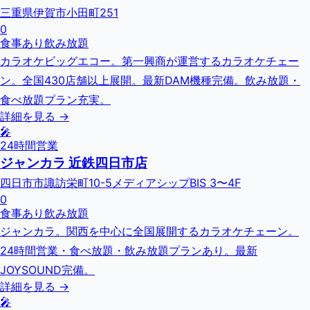
三重県伊賀市小田町251
0
食事あり
飲み放題
カラオケビッグエコー。第一興商が運営するカラオケチェー
ン。全国430店舗以上展開。最新DAM機種完備。飲み放題・
食べ放題プラン充実。
詳細を見る →
🎤
24時間営業
ジャンカラ 近鉄四日市店
四日市市諏訪栄町10-5メディアシップBIS 3〜4F
0
食事あり
飲み放題
ジャンカラ。関西を中心に全国展開するカラオケチェーン。
24時間営業・食べ放題・飲み放題プランあり。最新
JOYSOUND完備。
詳細を見る →
🎤