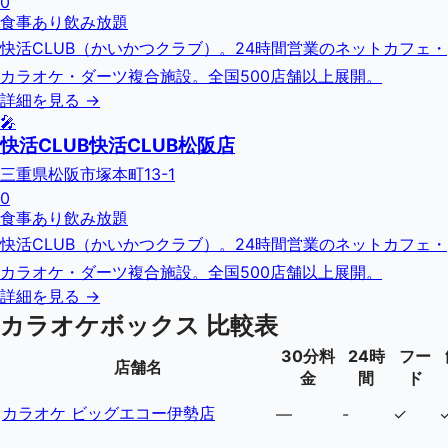
0
食事あり
飲み放題
快活CLUB（かいかつクラブ）。24時間営業のネットカフェ・
カラオケ・ダーツ複合施設。全国500店舗以上展開。
詳細を見る →
🎤
快活CLUB快活CLUB松阪店
三重県松阪市塚本町13-1
0
食事あり
飲み放題
快活CLUB（かいかつクラブ）。24時間営業のネットカフェ・
カラオケ・ダーツ複合施設。全国500店舗以上展開。
詳細を見る →
カラオケボックス 比較表
30分料
24時
フー
店舗名
金
間
ド
カラオケ ビッグエコー伊勢店
—
-
✓