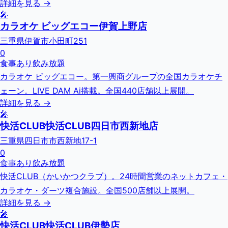
詳細を見る →
🎤
カラオケ ビッグエコー伊賀上野店
三重県伊賀市小田町251
0
食事あり
飲み放題
カラオケ ビッグエコー。第一興商グループの全国カラオケチ
ェーン。LIVE DAM Ai搭載。全国440店舗以上展開。
詳細を見る →
🎤
快活CLUB快活CLUB四日市西新地店
三重県四日市市西新地17-1
0
食事あり
飲み放題
快活CLUB（かいかつクラブ）。24時間営業のネットカフェ・
カラオケ・ダーツ複合施設。全国500店舗以上展開。
詳細を見る →
🎤
快活CLUB快活CLUB伊勢店