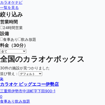
カラオケナビ
一覧を見る
絞り込み
営業時間
24時間営業
設備
食事あり
飲み放題
料金（30分）
全国のカラオケボックス
30
件の施設が見つかりました
並び替え：
🎤
カラオケ ビッグエコー伊勢店
三重県伊勢市中須町字下田900-1
0
食事あり
飲み放題