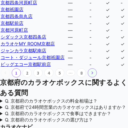
京都四条河原町店
—
-
✓
-
京都祇園店
—
-
✓
✓
京都四条烏丸店
—
-
✓
✓
京都駅前店
—
-
✓
✓
京都河原町店
—
-
✓
-
シダックス京都四条店
—
-
✓
✓
カラオケMY ROOM京都店
—
-
✓
✓
ジャンカラ京都駅南店
—
-
✓
✓
コート・ダジュール京都祇園店
—
-
✓
✓
ビッグエコー京都駅前店
—
-
✓
✓
1
2
3
4
5
…
8
京都府
のカラオケボックスに関するよく
ある質問
Q.
京都府のカラオケボックスの料金相場は？
Q.
京都府で24時間営業のカラオケボックスはありますか？
Q.
京都府のカラオケボックスで食事はできますか？
Q.
京都府のカラオケボックスの選び方は？
カラオケナビ