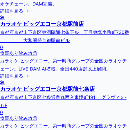
オケチェーン。DAM完備。
詳細を見る →
🎤
カラオケ ビッグエコー京都駅前店
京都府京都市下京区東洞院通七条下ル二丁目東塩小路町730番
大和開発京都駅前ビル
0
食事あり
飲み放題
カラオケ ビッグエコー。第一興商グループの全国カラオケチ
ェーン。LIVE DAM Ai搭載。全国440店舗以上展開。
詳細を見る →
🎤
カラオケ ビッグエコー京都駅前七条店
京都府京都市下京区七条通烏丸西入東境町191 グラヴィ３-
５F
0
食事あり
飲み放題
カラオケ ビッグエコー。第一興商グループの全国カラオケチ