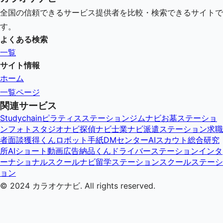
全国の信頼できるサービス提供者を比較・検索できるサイトで
す。
よくある検索
一覧
サイト情報
ホーム
一覧ページ
関連サービス
Studychain
ピラティスステーション
ジムナビ
お墓ステーショ
ン
フォトスタジオナビ
探偵ナビ
士業ナビ
派遣ステーション
求職
者面談獲得くん
ロボット手紙DMセンター
AIスカウト総合研究
所
AIショート動画広告納品くん
ドライバーステーション
インタ
ーナショナルスクールナビ
留学ステーション
スクールステーシ
ョン
© 2024
カラオケナビ
. All rights reserved.