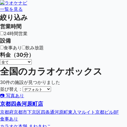
カラオケナビ
一覧を見る
絞り込み
営業時間
24時間営業
設備
食事あり
飲み放題
料金（30分）
全国のカラオケボックス
30
件の施設が見つかりました
並び替え：
📷 写真あり
京都四条河原町店
京都府京都市下京区四条通河原町東入マルイト京都ビル8F
食事あり
カラオケ本舗 まねきねこ