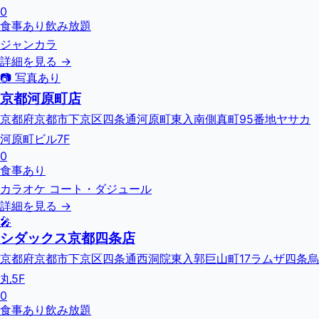
0
食事あり
飲み放題
ジャンカラ
詳細を見る →
📷 写真あり
京都河原町店
京都府京都市下京区四条通河原町東入南側真町95番地ヤサカ
河原町ビル7F
0
食事あり
カラオケ コート・ダジュール
詳細を見る →
🎤
シダックス京都四条店
京都府京都市下京区四条通西洞院東入郭巨山町17ラムザ四条烏
丸5F
0
食事あり
飲み放題