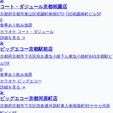
🎤
コート・ダジュール京都祇園店
京都府京都市東山区祇園町南側570-130祇園南町ビル5F
0
食事あり
飲み放題
カラオケ コート・ダジュール
詳細を見る →
🎤
ビッグエコー京都駅前店
京都府京都市下京区烏丸通塩小路下ル東塩小路町843京都駅ビ
ル11F
0
食事あり
飲み放題
カラオケ ビッグエコー
詳細を見る →
🎤
ビッグエコー京都河原町店
京都府京都市下京区四条通河原町東入南側真町95ヤサカ河原
町ビル8F