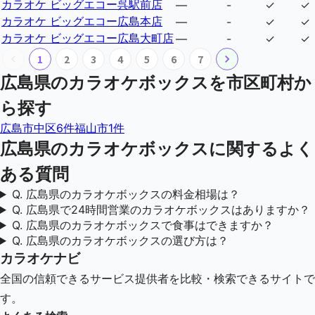
カラオケ ビッグエコー呉駅前店
—
-
✓
✓
カラオケ ビッグエコー広島本店
—
-
✓
✓
カラオケ ビッグエコー広島大町店
—
-
✓
✓
1
2
3
4
5
6
7
広島県
のカラオケボックスを市区町村か
ら探す
広島市中区
6
件
福山市
1
件
広島県
のカラオケボックスに関するよく
ある質問
Q.
広島県のカラオケボックスの料金相場は？
Q.
広島県で24時間営業のカラオケボックスはありますか？
Q.
広島県のカラオケボックスで食事はできますか？
Q.
広島県のカラオケボックスの選び方は？
カラオケナビ
全国の信頼できるサービス提供者を比較・検索できるサイトで
す。