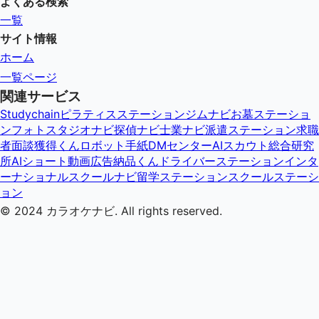
よくある検索
一覧
サイト情報
ホーム
一覧ページ
関連サービス
Studychain
ピラティスステーション
ジムナビ
お墓ステーショ
ン
フォトスタジオナビ
探偵ナビ
士業ナビ
派遣ステーション
求職
者面談獲得くん
ロボット手紙DMセンター
AIスカウト総合研究
所
AIショート動画広告納品くん
ドライバーステーション
インタ
ーナショナルスクールナビ
留学ステーション
スクールステーシ
ョン
© 2024
カラオケナビ
. All rights reserved.