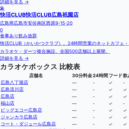
詳細を見る →
🎤
快活CLUB快活CLUB広島祇園店
広島県広島市安佐南区西原9-15-20
0
食事あり
飲み放題
快活CLUB（かいかつクラブ）。24時間営業のネットカフェ・
カラオケ・ダーツ複合施設。全国500店舗以上展開。
詳細を見る →
カラオケボックス 比較表
店舗名
30分料金
24時間
フード
飲
広島八丁堀店
—
-
✓
-
広島流川店
—
-
✓
✓
広島店
—
-
✓
✓
福山店
—
-
✓
-
ビッグエコー広島店
—
-
✓
✓
ジャンカラ広島店
—
-
✓
✓
コート・ダジュール広島店
—
-
✓
✓