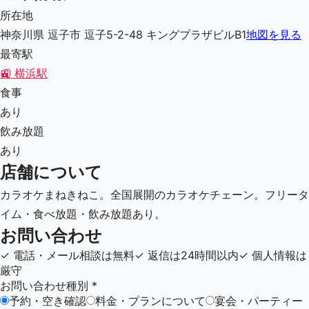
所在地
神奈川県 逗子市 逗子5-2-48 キングプラザビルB1
地図を見る
最寄駅
🚉
横浜駅
食事
あり
飲み放題
あり
店舗について
カラオケまねきねこ。全国展開のカラオケチェーン。フリータ
イム・食べ放題・飲み放題あり。
お問い合わせ
✓
電話・メール相談は無料
✓
返信は24時間以内
✓
個人情報は
厳守
お問い合わせ種別
*
予約・空き確認
料金・プランについて
宴会・パーティー