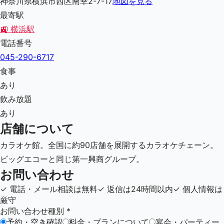
神奈川県横浜市西区南幸2-7-17
地図を見る
最寄駅
🚉
横浜駅
電話番号
045-290-6717
食事
あり
飲み放題
あり
店舗について
カラオケ館。全国に約90店舗を展開するカラオケチェーン。
ビッグエコーと同じ第一興商グループ。
お問い合わせ
✓
電話・メール相談は無料
✓
返信は24時間以内
✓
個人情報は
厳守
お問い合わせ種別
*
予約・空き確認
料金・プランについて
宴会・パーティー