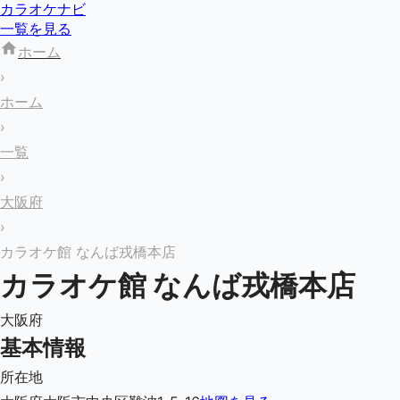
カラオケナビ
一覧を見る
ホーム
›
ホーム
›
一覧
›
大阪府
›
カラオケ館 なんば戎橋本店
カラオケ館 なんば戎橋本店
大阪府
基本情報
所在地