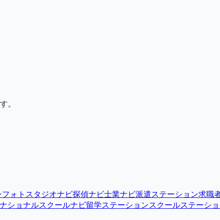
す。
ン
フォトスタジオナビ
探偵ナビ
士業ナビ
派遣ステーション
求職
ナショナルスクールナビ
留学ステーション
スクールステーショ