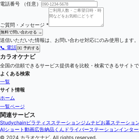
電話番号
（任意）
ご質問・メッセージ
*
無料で問い合わせる →
送信いただいた情報は、お問い合わせ対応にのみ使用します。
📞 電話
✉️
予約する
カラオケナビ
全国の信頼できるサービス提供者を比較・検索できるサイトで
よくある検索
一覧
サイト情報
ホーム
一覧ページ
関連サービス
Studychain
ピラティスステーション
ジムナビ
お墓ステーショ
AIショート動画広告納品くん
ドライバーステーション
インター
© 2024
カラオケナビ
. All rights reserved.