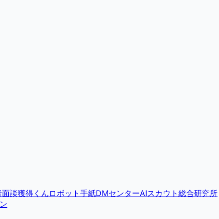
者面談獲得くん
ロボット手紙DMセンター
AIスカウト総合研究所
ン