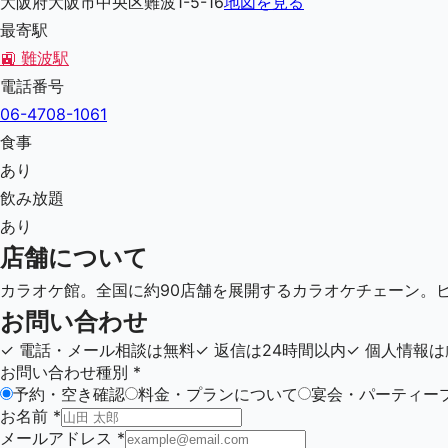
大阪府大阪市中央区難波1-5-16
地図を見る
最寄駅
🚉
難波駅
電話番号
06-4708-1061
食事
あり
飲み放題
あり
店舗について
カラオケ館。全国に約90店舗を展開するカラオケチェーン。
お問い合わせ
✓
電話・メール相談は無料
✓
返信は24時間以内
✓
個人情報は
お問い合わせ種別
*
予約・空き確認
料金・プランについて
宴会・パーティー
お名前
*
メールアドレス
*