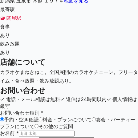
新潟県 五泉市 木越 １９７４
地図を見る
最寄駅
🚉
関屋駅
食事
あり
飲み放題
あり
店舗について
カラオケまねきねこ。全国展開のカラオケチェーン。フリータ
イム・食べ放題・飲み放題あり。
お問い合わせ
✓
電話・メール相談は無料
✓
返信は24時間以内
✓
個人情報は
厳守
お問い合わせ種別
*
予約・空き確認
料金・プランについて
宴会・パーティー
プランについて
その他のご質問
お名前
*