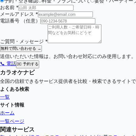
予約・空き確認
料金・プランについて
宴会・パーティー
お名前
*
メールアドレス
*
電話番号
（任意）
ご質問・メッセージ
*
無料で問い合わせる →
送信いただいた情報は、お問い合わせ対応にのみ使用します。
📞 電話
✉️
予約する
カラオケナビ
全国の信頼できるサービス提供者を比較・検索できるサイトで
よくある検索
一覧
サイト情報
ホーム
一覧ページ
関連サービス