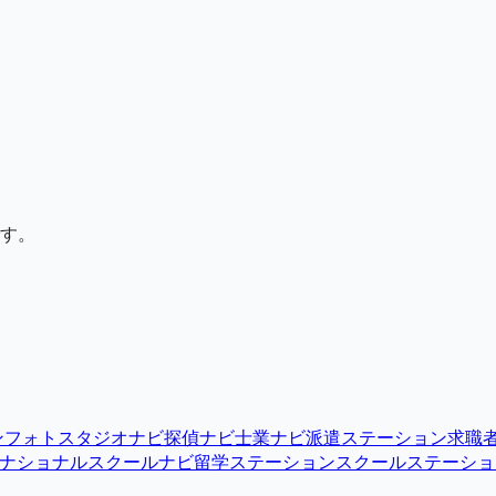
す。
ン
フォトスタジオナビ
探偵ナビ
士業ナビ
派遣ステーション
求職
ナショナルスクールナビ
留学ステーション
スクールステーショ