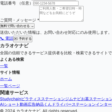
電話番号
（任意）
ご質問・メッセージ
*
無料で問い合わせる →
送信いただいた情報は、お問い合わせ対応にのみ使用します。
📞 電話
✉️
予約する
カラオケナビ
全国の信頼できるサービス提供者を比較・検索できるサイトで
よくある検索
一覧
サイト情報
ホーム
一覧ページ
関連サービス
Studychain
ピラティスステーション
ジムナビ
お墓ステーショ
AIショート動画広告納品くん
ドライバーステーション
インター
© 2024
カラオケナビ
. All rights reserved.