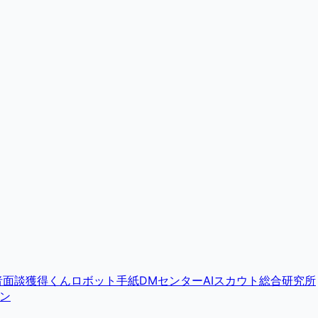
者面談獲得くん
ロボット手紙DMセンター
AIスカウト総合研究所
ン