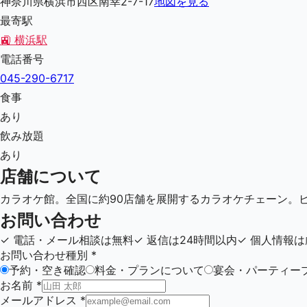
神奈川県横浜市西区南幸2-7-17
地図を見る
最寄駅
🚉
横浜駅
電話番号
045-290-6717
食事
あり
飲み放題
あり
店舗について
カラオケ館。全国に約90店舗を展開するカラオケチェーン。
お問い合わせ
✓
電話・メール相談は無料
✓
返信は24時間以内
✓
個人情報は
お問い合わせ種別
*
予約・空き確認
料金・プランについて
宴会・パーティー
お名前
*
メールアドレス
*