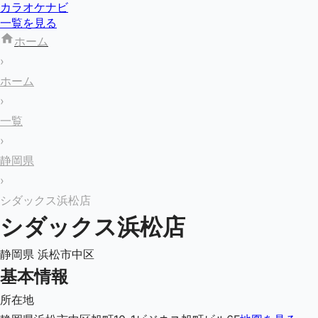
カラオケナビ
一覧を見る
ホーム
›
ホーム
›
一覧
›
静岡県
›
シダックス浜松店
シダックス浜松店
静岡県
浜松市中区
基本情報
所在地