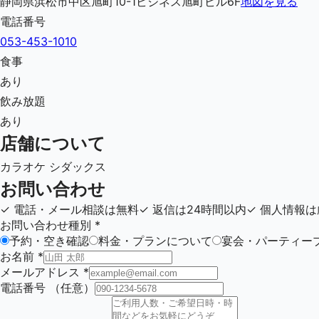
静岡県浜松市中区旭町10-1ビジネス旭町ビル6F
地図を見る
電話番号
053-453-1010
食事
あり
飲み放題
あり
店舗について
カラオケ シダックス
お問い合わせ
✓
電話・メール相談は無料
✓
返信は24時間以内
✓
個人情報は
お問い合わせ種別
*
予約・空き確認
料金・プランについて
宴会・パーティー
お名前
*
メールアドレス
*
電話番号
（任意）