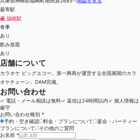
兵庫県神崎郡福崎町南田原2685-1
地図を見る
最寄駅
🚉
福崎駅
食事
あり
飲み放題
あり
店舗について
カラオケ ビッグエコー。第一興商が運営する全国展開のカラ
オケチェーン。DAM完備。
お問い合わせ
✓
電話・メール相談は無料
✓
返信は24時間以内
✓
個人情報は
厳守
お問い合わせ種別
*
予約・空き確認
料金・プランについて
宴会・パーティー
プランについて
その他のご質問
お名前
*