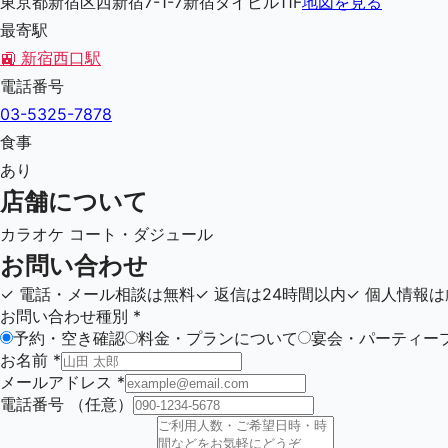
東京都新宿区西新宿7-1-7新宿ダイビル11F
地図を見る
最寄駅
🚉
新宿西口駅
電話番号
03-5325-7878
食事
あり
店舗について
カラオケ コート・ダジュール
お問い合わせ
✓
電話・メール相談は無料
✓
返信は24時間以内
✓
個人情報は
お問い合わせ種別
*
予約・空き確認
料金・プランについて
宴会・パーティー
お名前
*
メールアドレス
*
電話番号
（任意）