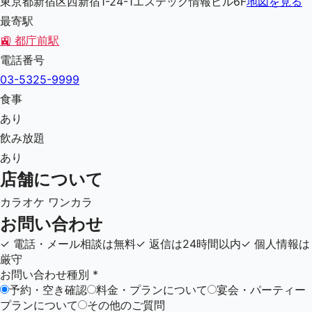
東京都新宿区西新宿1-24-1エステック情報ビル6F
地図を見る
最寄駅
🚉
都庁前駅
電話番号
03-5325-9999
食事
あり
飲み放題
あり
店舗について
カラオケ ワンカラ
お問い合わせ
✓
電話・メール相談は無料
✓
返信は24時間以内
✓
個人情報は
厳守
お問い合わせ種別
*
予約・空き確認
料金・プランについて
宴会・パーティー
プランについて
その他のご質問