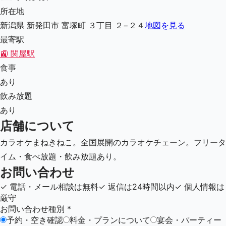
所在地
新潟県 新発田市 富塚町 ３丁目 ２−２４
地図を見る
最寄駅
🚉
関屋駅
食事
あり
飲み放題
あり
店舗について
カラオケまねきねこ。全国展開のカラオケチェーン。フリータ
イム・食べ放題・飲み放題あり。
お問い合わせ
✓
電話・メール相談は無料
✓
返信は24時間以内
✓
個人情報は
厳守
お問い合わせ種別
*
予約・空き確認
料金・プランについて
宴会・パーティー