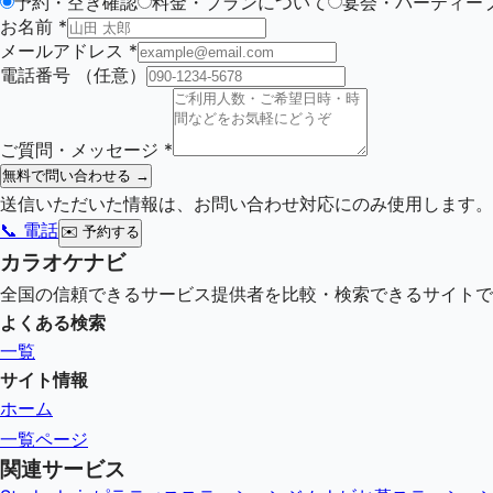
予約・空き確認
料金・プランについて
宴会・パーティー
お名前
*
メールアドレス
*
電話番号
（任意）
ご質問・メッセージ
*
無料で問い合わせる →
送信いただいた情報は、お問い合わせ対応にのみ使用します。
📞 電話
✉️
予約する
カラオケナビ
全国の信頼できるサービス提供者を比較・検索できるサイトで
よくある検索
一覧
サイト情報
ホーム
一覧ページ
関連サービス