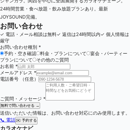
ジャンカラ。関西を中心に全国展開するカラオケチェーン。
24時間営業・食べ放題・飲み放題プランあり。最新
JOYSOUND完備。
お問い合わせ
✓
電話・メール相談は無料
✓
返信は24時間以内
✓
個人情報は
厳守
お問い合わせ種別
*
予約・空き確認
料金・プランについて
宴会・パーティー
プランについて
その他のご質問
お名前
*
メールアドレス
*
電話番号
（任意）
ご質問・メッセージ
*
無料で問い合わせる →
送信いただいた情報は、お問い合わせ対応にのみ使用します。
📞 電話
✉️
予約する
カラオケナビ