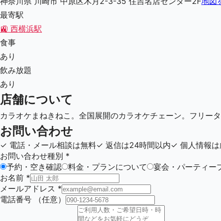
神奈川県 川崎市 中原区木月2-3-35 住吉名店センター2F
地図
最寄駅
🚉
西横浜駅
食事
あり
飲み放題
あり
店舗について
カラオケまねきねこ。全国展開のカラオケチェーン。フリータ
お問い合わせ
✓
電話・メール相談は無料
✓
返信は24時間以内
✓
個人情報は
お問い合わせ種別
*
予約・空き確認
料金・プランについて
宴会・パーティー
お名前
*
メールアドレス
*
電話番号
（任意）